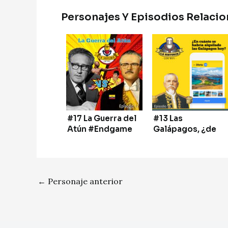
Personajes Y Episodios Relacio
#17 La Guerra del
#13 Las
Atún #Endgame
Galápagos, ¿de
oferta en OLX?
←
Personaje anterior