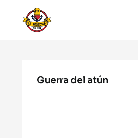
Ir
al
contenido
Navegación
de
Guerra del atún
entradas