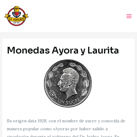
Ir
Ma
al
Me
contenido
Navegación
de
Monedas Ayora y Laurita
entradas
Su origen data 1928, con el nombre de sucre y conocida de
manera popular como «Ayora» por haber salido a
circulación durante el gobierno del Dr. Isidro Ayora. Se