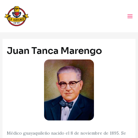
Ir
Ma
al
Me
contenido
Navegación
de
Juan Tanca Marengo
entradas
Médico guayaquileño nacido el 8 de noviembre de 1895. Se