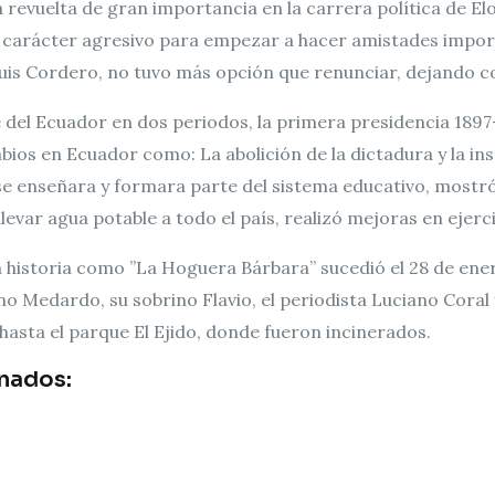
a revuelta de gran importancia en la carrera política de El
e carácter agresivo para empezar a hacer amistades impor
Luis Cordero, no tuvo más opción que renunciar, dejando co
 del Ecuador en dos periodos, la primera presidencia 1897
os en Ecuador como: La abolición de la dictadura y la inst
e enseñara y formara parte del sistema educativo, mostró 
llevar agua potable a todo el país, realizó mejoras en ejerc
a historia como ”La Hoguera Bárbara” sucedió el 28 de ene
o Medardo, su sobrino Flavio, el periodista Luciano Coral
hasta el parque El Ejido, donde fueron incinerados.
nados: