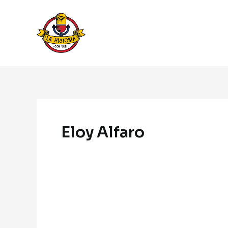
Ir
al
contenido
Navegación
de
Eloy Alfaro
entradas