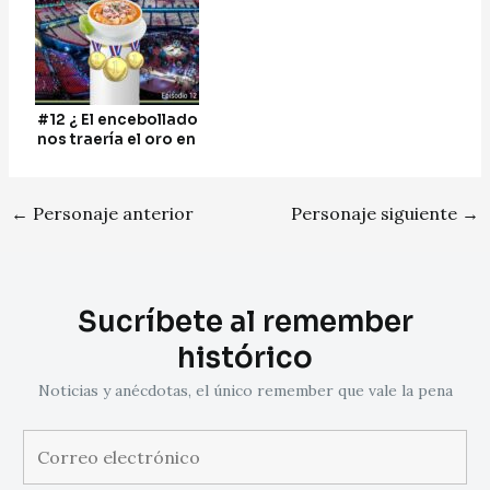
#12 ¿ El encebollado
nos traería el oro en
los Juegos
Olímpicos?
←
Personaje anterior
Personaje siguiente
→
Sucríbete al remember
histórico
Noticias y anécdotas, el único remember que vale la pena