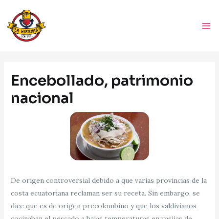
Ir
Ma
al
Me
contenido
Navegación
de
Encebollado, patrimonio
entradas
nacional
De origen controversial debido a que varias provincias de la
costa ecuatoriana reclaman ser su receta. Sin embargo, se
dice que es de origen precolombino y que los valdivianos
cocinaban el pescado a bajas temperaturas en vasijas de