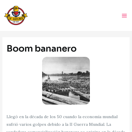
Ir
Ma
al
Me
contenido
Navegación
de
Boom bananero
entradas
Llegó en la década de los 50 cuando la economía mundial
sufrió varios golpes debido a la II Guerra Mundial. La