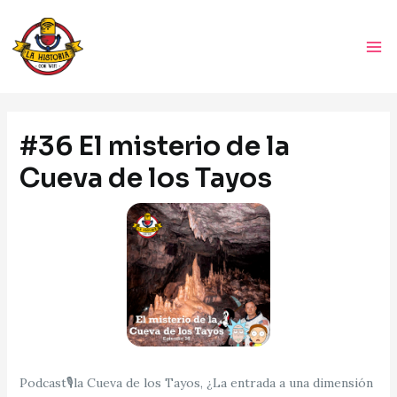
Ir
Ma
al
Me
contenido
Navegación
de
#36 El misterio de la
entradas
Cueva de los Tayos
Podcast🎙la Cueva de los Tayos, ¿La entrada a una dimensión