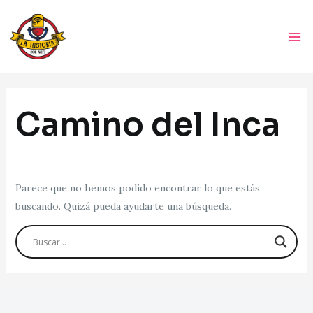
Ir
Ma
al
Me
contenido
Camino del Inca
Parece que no hemos podido encontrar lo que estás
buscando. Quizá pueda ayudarte una búsqueda.