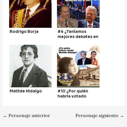
Rodrigo Borja
#4 ¿Teníamos
mejores debates en
el 84?
Matilde Hidalgo
#10 ¿Por quién
habría votado
Matilde Hidalgo?
←
Personaje anterior
Personaje siguiente
→