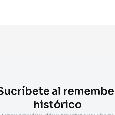
Sucríbete al remembe
histórico
Noticias y anécdotas, el único remember que vale la pena