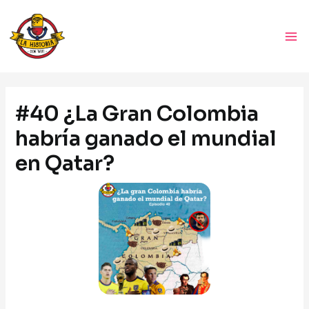
Ir
Ma
al
Me
contenido
Navegación
de
#40 ¿La Gran Colombia
entradas
habría ganado el mundial
en Qatar?